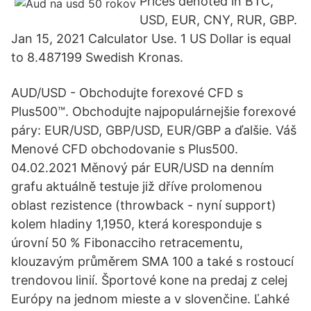
Prices denoted in BTC,
USD, EUR, CNY, RUR, GBP.
Jan 15, 2021 Calculator Use. 1 US Dollar is equal
to 8.487199 Swedish Kronas.
AUD/USD - Obchodujte forexové CFD s
Plus500™. Obchodujte najpopulárnejšie forexové
páry: EUR/USD, GBP/USD, EUR/GBP a ďalšie. Váš
Menové CFD obchodovanie s Plus500.
04.02.2021 Měnový pár EUR/USD na denním
grafu aktuálně testuje již dříve prolomenou
oblast rezistence (throwback - nyní support)
kolem hladiny 1,1950, která koresponduje s
úrovní 50 % Fibonacciho retracementu,
klouzavým průměrem SMA 100 a také s rostoucí
trendovou linií. Športové kone na predaj z celej
Európy na jednom mieste a v slovenčine. Ľahké