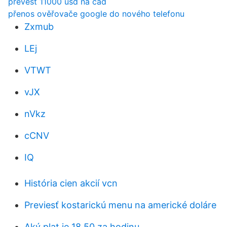
převést 11000 usd na cad
přenos ověřovače google do nového telefonu
Zxmub
LEj
VTWT
vJX
nVkz
cCNV
IQ
História cien akcií vcn
Previesť kostarickú menu na americké doláre
Aký plat je 18,50 za hodinu