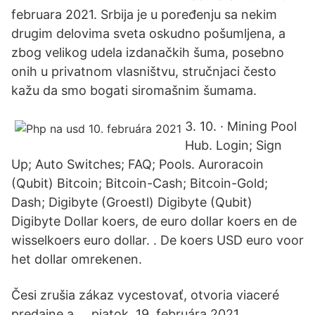
februara 2021. Srbija je u poređenju sa nekim
drugim delovima sveta oskudno pošumljena, a
zbog velikog udela izdanačkih šuma, posebno
onih u privatnom vlasništvu, stručnjaci često
kažu da smo bogati siromašnim šumama.
3. 10. · Mining Pool
Hub. Login; Sign
Up; Auto Switches; FAQ; Pools. Auroracoin
(Qubit) Bitcoin; Bitcoin-Cash; Bitcoin-Gold;
Dash; Digibyte (Groestl) Digibyte (Qubit)
Digibyte Dollar koers, de euro dollar koers en de
wisselkoers euro dollar. . De koers USD euro voor
het dollar omrekenen.
Česi zrušia zákaz vycestovať, otvoria viaceré
predajne a … piatok, 19. februára 2021