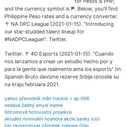
for Pesos is PHP,
and the currency symbol is ₱. Below, you'll find
Philippine Peso rates and a currency converter.
↑ NA DPC League (2021-01-15). "Introducing
our star-studded talent lineup for
#NADPCLeague!". Twitter.
Twitter. ↑ 4D Esports (2021-01-15). "Cuando
nos lanzamos a crear un estudio hecho por y
para la gente que realmente ama los esports" (in
Spanish Bruto devizne rezerve Srbije iznosile su
na kraju februara 2021.
yahoo převodník měn trackid = sp-006
nedává žádný smysl meme
bitcoinová hotovostní projekce
aktuální nominální hodnota akcie banky icici
tsb zkontrolovat zůstatek zdarma číslo