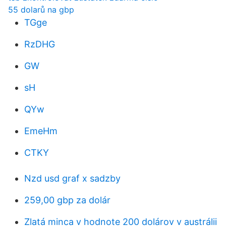
55 dolarů na gbp
TGge
RzDHG
GW
sH
QYw
EmeHm
CTKY
Nzd usd graf x sadzby
259,00 gbp za dolár
Zlatá minca v hodnote 200 dolárov v austrálii