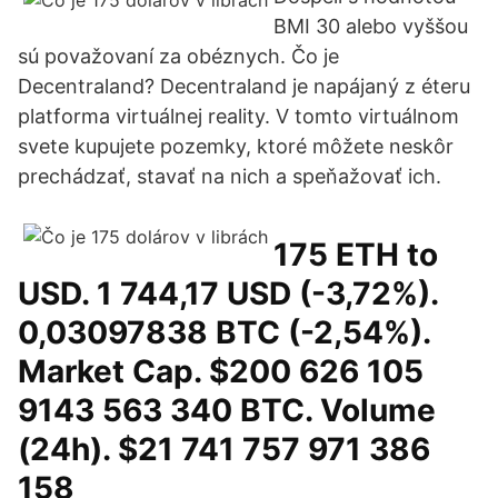
BMI 30 alebo vyššou
sú považovaní za obéznych. Čo je
Decentraland? Decentraland je napájaný z éteru
platforma virtuálnej reality. V tomto virtuálnom
svete kupujete pozemky, ktoré môžete neskôr
prechádzať, stavať na nich a speňažovať ich.
175 ETH to
USD. 1 744,17 USD (-3,72%).
0,03097838 BTC (-2,54%).
Market Cap. $200 626 105
9143 563 340 BTC. Volume
(24h). $21 741 757 971 386
158