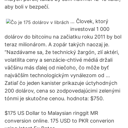
aby boli v bezpečí.
… Človek, ktorý
investoval 1 000
dolárov do bitcoinu na začiatku roku 2011 by bol
teraz milionárom. A zopár takých naozaj je.
“Nazdávame sa, že technický žargón, zlí aktéri,
volatilita ceny a senzácie-chtivé médiá držali
väčšinu más ďalej od niečoho, čo môže byť
najväčším technologickým vynálezom od …
Zatiaľ čo jeden kanister prikazuje úctyhodných
200 dolárov, cena so zodpovedajúcimi zelenými
tónmi je skutočne cenou. hodnota: $750.
$175 US Dollar to Malaysian ringgit MR
conversion online. 175 USD to PKR converion