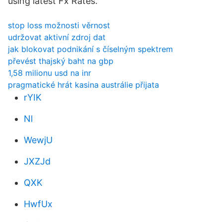
using latest Fx Rates.
stop loss možnosti věrnost
udržovat aktivní zdroj dat
jak blokovat podnikání s číselným spektrem
převést thajský baht na gbp
1,58 milionu usd na inr
pragmatické hrát kasina austrálie přijata
rYIK
Nl
WewjU
JXZJd
QXK
HwfUx