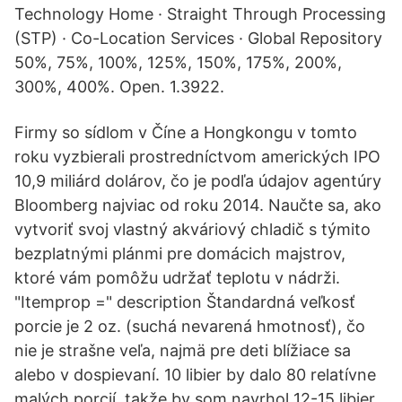
Technology Home · Straight Through Processing
(STP) · Co-Location Services · Global Repository
50%, 75%, 100%, 125%, 150%, 175%, 200%,
300%, 400%. Open. 1.3922.
Firmy so sídlom v Číne a Hongkongu v tomto
roku vyzbierali prostredníctvom amerických IPO
10,9 miliárd dolárov, čo je podľa údajov agentúry
Bloomberg najviac od roku 2014. Naučte sa, ako
vytvoriť svoj vlastný akváriový chladič s týmito
bezplatnými plánmi pre domácich majstrov,
ktoré vám pomôžu udržať teplotu v nádrži.
"Itemprop =" description Štandardná veľkosť
porcie je 2 oz. (suchá nevarená hmotnosť), čo
nie je strašne veľa, najmä pre deti blížiace sa
alebo v dospievaní. 10 libier by dalo 80 relatívne
malých porcií, takže by som navrhol 12-15 libier,