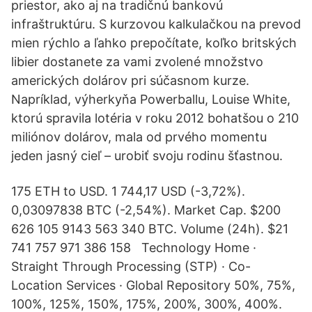
priestor, ako aj na tradičnú bankovú
infraštruktúru. S kurzovou kalkulačkou na prevod
mien rýchlo a ľahko prepočítate, koľko britských
libier dostanete za vami zvolené množstvo
amerických dolárov pri súčasnom kurze.
Napríklad, výherkyňa Powerballu, Louise White,
ktorú spravila lotéria v roku 2012 bohatšou o 210
miliónov dolárov, mala od prvého momentu
jeden jasný cieľ – urobiť svoju rodinu šťastnou.
175 ETH to USD. 1 744,17 USD (-3,72%).
0,03097838 BTC (-2,54%). Market Cap. $200
626 105 9143 563 340 BTC. Volume (24h). $21
741 757 971 386 158 Technology Home ·
Straight Through Processing (STP) · Co-
Location Services · Global Repository 50%, 75%,
100%, 125%, 150%, 175%, 200%, 300%, 400%.