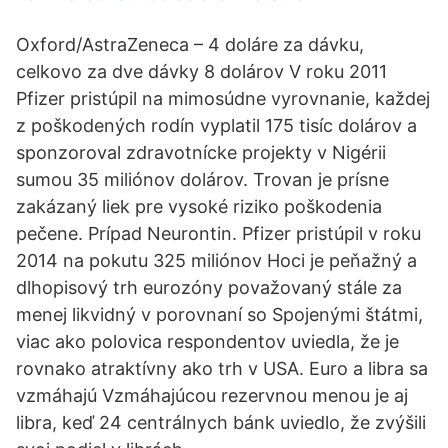
Oxford/AstraZeneca – 4 doláre za dávku,
celkovo za dve dávky 8 dolárov V roku 2011
Pfizer pristúpil na mimosúdne vyrovnanie, každej
z poškodených rodín vyplatil 175 tisíc dolárov a
sponzoroval zdravotnícke projekty v Nigérii
sumou 35 miliónov dolárov. Trovan je prísne
zakázaný liek pre vysoké riziko poškodenia
pečene. Prípad Neurontin. Pfizer pristúpil v roku
2014 na pokutu 325 miliónov Hoci je peňažný a
dlhopisový trh eurozóny považovaný stále za
menej likvidný v porovnaní so Spojenými štátmi,
viac ako polovica respondentov uviedla, že je
rovnako atraktívny ako trh v USA. Euro a libra sa
vzmáhajú Vzmáhajúcou rezervnou menou je aj
libra, keď 24 centrálnych bánk uviedlo, že zvýšili